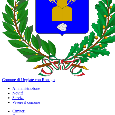
Comune di Uggiate con Ronago
Amministrazione
Novità
Servizi
Vivere il comune
Cimiteri