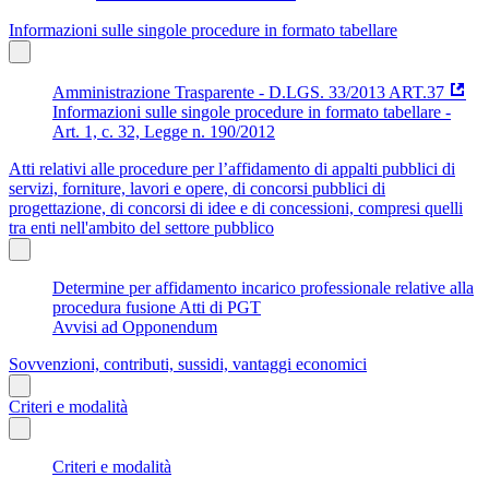
Informazioni sulle singole procedure in formato tabellare
Amministrazione Trasparente - D.LGS. 33/2013 ART.37
Informazioni sulle singole procedure in formato tabellare -
Art. 1, c. 32, Legge n. 190/2012
Atti relativi alle procedure per l’affidamento di appalti pubblici di
servizi, forniture, lavori e opere, di concorsi pubblici di
progettazione, di concorsi di idee e di concessioni, compresi quelli
tra enti nell'ambito del settore pubblico
Determine per affidamento incarico professionale relative alla
procedura fusione Atti di PGT
Avvisi ad Opponendum
Sovvenzioni, contributi, sussidi, vantaggi economici
Criteri e modalità
Criteri e modalità