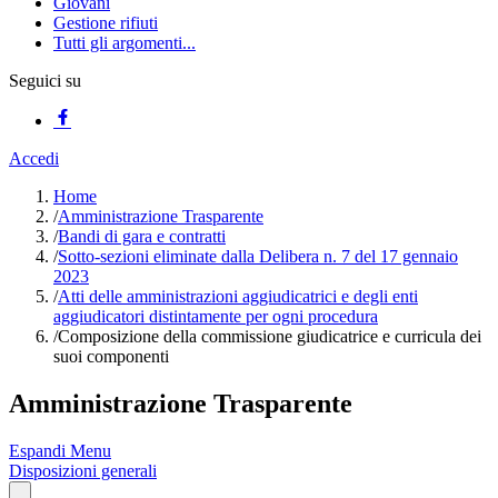
Giovani
Gestione rifiuti
Tutti gli argomenti...
Seguici su
Accedi
Home
/
Amministrazione Trasparente
/
Bandi di gara e contratti
/
Sotto-sezioni eliminate dalla Delibera n. 7 del 17 gennaio
2023
/
Atti delle amministrazioni aggiudicatrici e degli enti
aggiudicatori distintamente per ogni procedura
/
Composizione della commissione giudicatrice e curricula dei
suoi componenti
Amministrazione Trasparente
Espandi Menu
Disposizioni generali