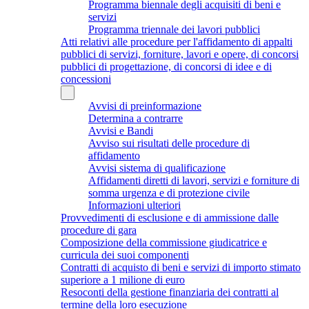
Programma biennale degli acquisiti di beni e
servizi
Programma triennale dei lavori pubblici
Atti relativi alle procedure per l'affidamento di appalti
pubblici di servizi, forniture, lavori e opere, di concorsi
pubblici di progettazione, di concorsi di idee e di
concessioni
Avvisi di preinformazione
Determina a contrarre
Avvisi e Bandi
Avviso sui risultati delle procedure di
affidamento
Avvisi sistema di qualificazione
Affidamenti diretti di lavori, servizi e forniture di
somma urgenza e di protezione civile
Informazioni ulteriori
Provvedimenti di esclusione e di ammissione dalle
procedure di gara
Composizione della commissione giudicatrice e
curricula dei suoi componenti
Contratti di acquisto di beni e servizi di importo stimato
superiore a 1 milione di euro
Resoconti della gestione finanziaria dei contratti al
termine della loro esecuzione