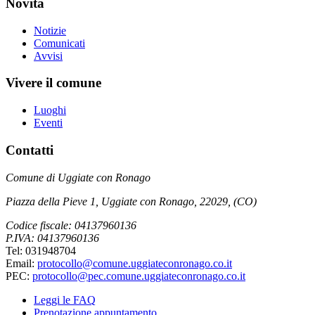
Novità
Notizie
Comunicati
Avvisi
Vivere il comune
Luoghi
Eventi
Contatti
Comune di Uggiate con Ronago
Piazza della Pieve 1, Uggiate con Ronago, 22029, (CO)
Codice fiscale: 04137960136
P.IVA: 04137960136
Tel: 031948704
Email:
protocollo@comune.uggiateconronago.co.it
PEC:
protocollo@pec.comune.uggiateconronago.co.it
Leggi le FAQ
Prenotazione appuntamento