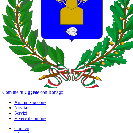
Comune di Uggiate con Ronago
Amministrazione
Novità
Servizi
Vivere il comune
Cimiteri