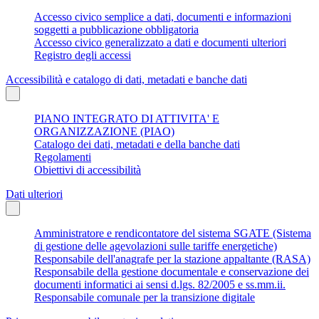
Accesso civico semplice a dati, documenti e informazioni
soggetti a pubblicazione obbligatoria
Accesso civico generalizzato a dati e documenti ulteriori
Registro degli accessi
Accessibilità e catalogo di dati, metadati e banche dati
PIANO INTEGRATO DI ATTIVITA' E
ORGANIZZAZIONE (PIAO)
Catalogo dei dati, metadati e della banche dati
Regolamenti
Obiettivi di accessibilità
Dati ulteriori
Amministratore e rendicontatore del sistema SGATE (Sistema
di gestione delle agevolazioni sulle tariffe energetiche)
Responsabile dell'anagrafe per la stazione appaltante (RASA)
Responsabile della gestione documentale e conservazione dei
documenti informatici ai sensi d.lgs. 82/2005 e ss.mm.ii.
Responsabile comunale per la transizione digitale