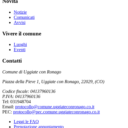
Novità
Notizie
Comunicati
Avvisi
Vivere il comune
Luoghi
Eventi
Contatti
Comune di Uggiate con Ronago
Piazza della Pieve 1, Uggiate con Ronago, 22029, (CO)
Codice fiscale: 04137960136
P.IVA: 04137960136
Tel: 031948704
Email:
protocollo@comune.uggiateconronago.co.it
PEC:
protocollo@pec.comune.uggiateconronago.co.it
Leggi le FAQ
Prenotazione appuntamento