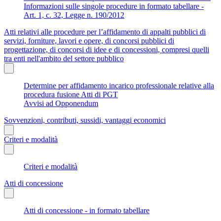
Informazioni sulle singole procedure in formato tabellare -
Art. 1, c. 32, Legge n. 190/2012
Atti relativi alle procedure per l’affidamento di appalti pubblici di
servizi, forniture, lavori e opere, di concorsi pubblici di
progettazione, di concorsi di idee e di concessioni, compresi quelli
tra enti nell'ambito del settore pubblico
Determine per affidamento incarico professionale relative alla
procedura fusione Atti di PGT
Avvisi ad Opponendum
Sovvenzioni, contributi, sussidi, vantaggi economici
Criteri e modalità
Criteri e modalità
Atti di concessione
Atti di concessione - in formato tabellare