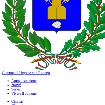
Comune di Uggiate con Ronago
Amministrazione
Novità
Servizi
Vivere il comune
Cimiteri