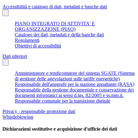
Accessibilità e catalogo di dati, metadati e banche dati
PIANO INTEGRATO DI ATTIVITA' E
ORGANIZZAZIONE (PIAO)
Catalogo dei dati, metadati e della banche dati
Regolamenti
Obiettivi di accessibilità
Dati ulteriori
Amministratore e rendicontatore del sistema SGATE (Sistema
di gestione delle agevolazioni sulle tariffe energetiche)
Responsabile dell'anagrafe per la stazione appaltante (RASA)
Responsabile della gestione documentale e conservazione dei
documenti informatici ai sensi d.lgs. 82/2005 e ss.mm.ii.
Responsabile comunale per la transizione digitale
Privacy - responsabile protezione dati
Whistleblowing
Dichiarazioni sostitutive e acquisizione d'ufficio dei dati