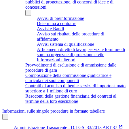
pubblici di progettazione, di concorsi di idee e di
concessioni
Avvisi di preinformazione
Determina a contrarre
Avvisi e Bandi
Avviso sui risultati delle procedure di
affidamento
Avvisi sistema di qualificazione
Affidamenti diretti di lavori, servizi e forniture di
somma urgenza e di protezione civile
Informazioni ulteriori
Provvedimenti di esclusione e di ammissione dalle
procedure di gara
Composizione della commissione giudicatrice e
curricula dei suoi componenti
Contratti di acquisto di beni e servizi di importo stimato
superiore a 1 milione di euro
Resoconti della gestione finanziaria dei contratti al
termine della loro esecuzione
Informazioni sulle singole procedure in formato tabellare
Amministrazione Trasparente - D.LGS. 33/2013 ART.37