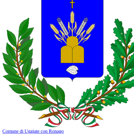
Comune di Uggiate con Ronago