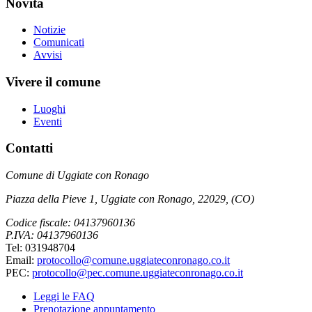
Novità
Notizie
Comunicati
Avvisi
Vivere il comune
Luoghi
Eventi
Contatti
Comune di Uggiate con Ronago
Piazza della Pieve 1, Uggiate con Ronago, 22029, (CO)
Codice fiscale: 04137960136
P.IVA: 04137960136
Tel: 031948704
Email:
protocollo@comune.uggiateconronago.co.it
PEC:
protocollo@pec.comune.uggiateconronago.co.it
Leggi le FAQ
Prenotazione appuntamento