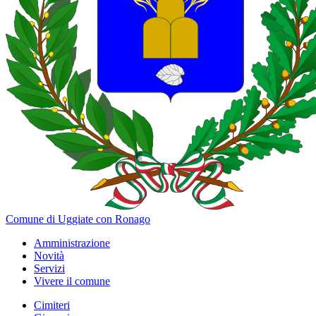
Comune di Uggiate con Ronago
Amministrazione
Novità
Servizi
Vivere il comune
Cimiteri