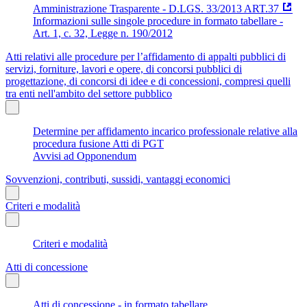
Amministrazione Trasparente - D.LGS. 33/2013 ART.37
Informazioni sulle singole procedure in formato tabellare -
Art. 1, c. 32, Legge n. 190/2012
Atti relativi alle procedure per l’affidamento di appalti pubblici di
servizi, forniture, lavori e opere, di concorsi pubblici di
progettazione, di concorsi di idee e di concessioni, compresi quelli
tra enti nell'ambito del settore pubblico
Determine per affidamento incarico professionale relative alla
procedura fusione Atti di PGT
Avvisi ad Opponendum
Sovvenzioni, contributi, sussidi, vantaggi economici
Criteri e modalità
Criteri e modalità
Atti di concessione
Atti di concessione - in formato tabellare