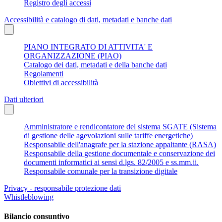
Registro degli accessi
Accessibilità e catalogo di dati, metadati e banche dati
PIANO INTEGRATO DI ATTIVITA' E
ORGANIZZAZIONE (PIAO)
Catalogo dei dati, metadati e della banche dati
Regolamenti
Obiettivi di accessibilità
Dati ulteriori
Amministratore e rendicontatore del sistema SGATE (Sistema
di gestione delle agevolazioni sulle tariffe energetiche)
Responsabile dell'anagrafe per la stazione appaltante (RASA)
Responsabile della gestione documentale e conservazione dei
documenti informatici ai sensi d.lgs. 82/2005 e ss.mm.ii.
Responsabile comunale per la transizione digitale
Privacy - responsabile protezione dati
Whistleblowing
Bilancio consuntivo