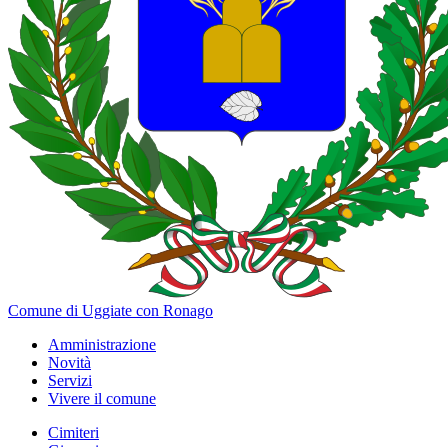
Comune di Uggiate con Ronago
Amministrazione
Novità
Servizi
Vivere il comune
Cimiteri