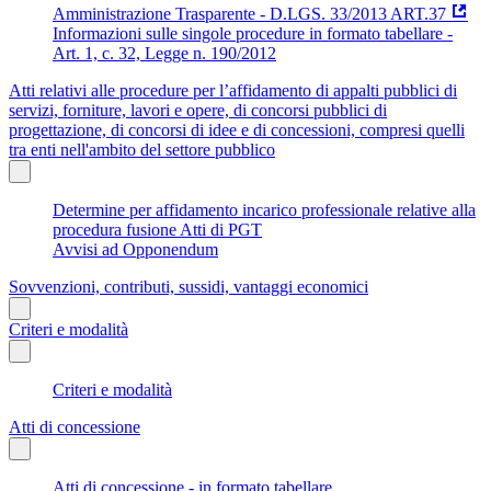
Amministrazione Trasparente - D.LGS. 33/2013 ART.37
Informazioni sulle singole procedure in formato tabellare -
Art. 1, c. 32, Legge n. 190/2012
Atti relativi alle procedure per l’affidamento di appalti pubblici di
servizi, forniture, lavori e opere, di concorsi pubblici di
progettazione, di concorsi di idee e di concessioni, compresi quelli
tra enti nell'ambito del settore pubblico
Determine per affidamento incarico professionale relative alla
procedura fusione Atti di PGT
Avvisi ad Opponendum
Sovvenzioni, contributi, sussidi, vantaggi economici
Criteri e modalità
Criteri e modalità
Atti di concessione
Atti di concessione - in formato tabellare