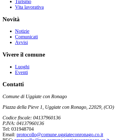
Turismo
Vita lavorativa
Novità
Notizie
Comunicati
Avvisi
Vivere il comune
Luoghi
Eventi
Contatti
Comune di Uggiate con Ronago
Piazza della Pieve 1, Uggiate con Ronago, 22029, (CO)
Codice fiscale: 04137960136
P.IVA: 04137960136
Tel: 031948704
Email:
protocollo@comune.uggiateconronago.co.it