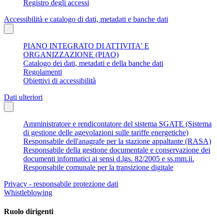
Registro degli accessi
Accessibilità e catalogo di dati, metadati e banche dati
PIANO INTEGRATO DI ATTIVITA' E
ORGANIZZAZIONE (PIAO)
Catalogo dei dati, metadati e della banche dati
Regolamenti
Obiettivi di accessibilità
Dati ulteriori
Amministratore e rendicontatore del sistema SGATE (Sistema
di gestione delle agevolazioni sulle tariffe energetiche)
Responsabile dell'anagrafe per la stazione appaltante (RASA)
Responsabile della gestione documentale e conservazione dei
documenti informatici ai sensi d.lgs. 82/2005 e ss.mm.ii.
Responsabile comunale per la transizione digitale
Privacy - responsabile protezione dati
Whistleblowing
Ruolo dirigenti