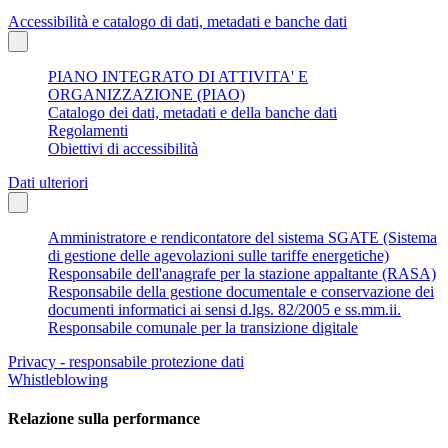
Accessibilità e catalogo di dati, metadati e banche dati
PIANO INTEGRATO DI ATTIVITA' E
ORGANIZZAZIONE (PIAO)
Catalogo dei dati, metadati e della banche dati
Regolamenti
Obiettivi di accessibilità
Dati ulteriori
Amministratore e rendicontatore del sistema SGATE (Sistema
di gestione delle agevolazioni sulle tariffe energetiche)
Responsabile dell'anagrafe per la stazione appaltante (RASA)
Responsabile della gestione documentale e conservazione dei
documenti informatici ai sensi d.lgs. 82/2005 e ss.mm.ii.
Responsabile comunale per la transizione digitale
Privacy - responsabile protezione dati
Whistleblowing
Relazione sulla performance