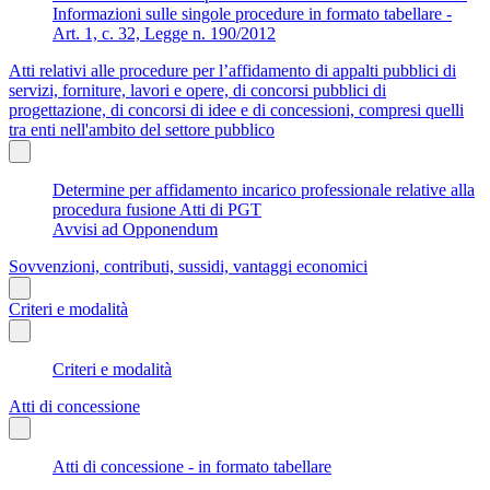
Informazioni sulle singole procedure in formato tabellare -
Art. 1, c. 32, Legge n. 190/2012
Atti relativi alle procedure per l’affidamento di appalti pubblici di
servizi, forniture, lavori e opere, di concorsi pubblici di
progettazione, di concorsi di idee e di concessioni, compresi quelli
tra enti nell'ambito del settore pubblico
Determine per affidamento incarico professionale relative alla
procedura fusione Atti di PGT
Avvisi ad Opponendum
Sovvenzioni, contributi, sussidi, vantaggi economici
Criteri e modalità
Criteri e modalità
Atti di concessione
Atti di concessione - in formato tabellare