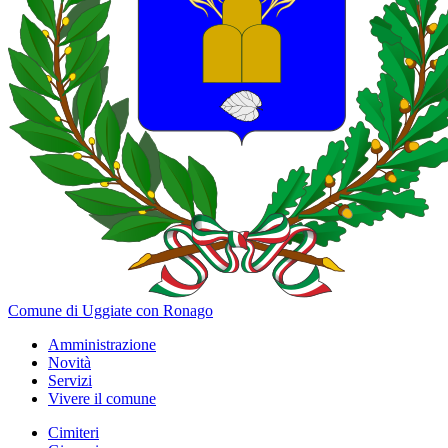
Comune di Uggiate con Ronago
Amministrazione
Novità
Servizi
Vivere il comune
Cimiteri