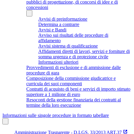
pubblici di progettazione, di concorsi di idee e di
concessioni
Avvisi di preinformazione
Determina a contrarre
Avvisi e Bandi
Avviso sui risultati delle procedure di
affidamento
Avvisi sistema di qualificazione
Affidamenti diretti di lavori, servizi e forniture di
somma urgenza e di protezione civile
Informazioni ulteriori
Provvedimenti di esclusione e di ammissione dalle
procedure di gara
Composizione della commissione giudicatrice e
curricula dei suoi componenti
Contratti di acquisto di beni e servizi di importo stimato
superiore a 1 milione di euro
Resoconti della gestione finanziaria dei contratti al
termine della loro esecuzione
Informazioni sulle singole procedure in formato tabellare
Amministrazione Trasparente - D.LGS. 33/2013 ART.37