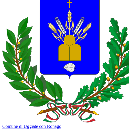
Comune di Uggiate con Ronago