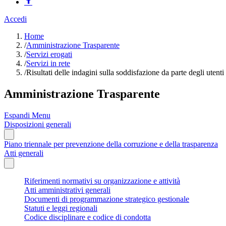
Accedi
Home
/
Amministrazione Trasparente
/
Servizi erogati
/
Servizi in rete
/
Risultati delle indagini sulla soddisfazione da parte degli utenti
Amministrazione Trasparente
Espandi Menu
Disposizioni generali
Piano triennale per prevenzione della corruzione e della trasparenza
Atti generali
Riferimenti normativi su organizzazione e attività
Atti amministrativi generali
Documenti di programmazione strategico gestionale
Statuti e leggi regionali
Codice disciplinare e codice di condotta