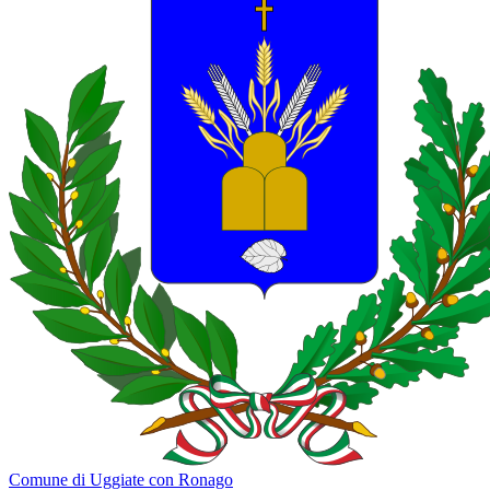
Comune di Uggiate con Ronago