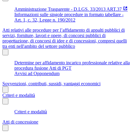
Amministrazione Trasparente - D.LGS. 33/2013 ART.37
Informazioni sulle singole procedure in formato tabellare -
Art. 1, c. 32, Legge n. 190/2012
Atti relativi alle procedure per l’affidamento di appalti pubblici di
servizi, forniture, lavori e opere, di concorsi pubblici di
progettazione, di concorsi di idee e di concessioni, compresi quelli
tra enti nell'ambito del settore pubblico
Determine per affidamento incarico professionale relative alla
procedura fusione Atti di PGT
Avvisi ad Opponendum
Sovvenzioni, contributi, sussidi, vantaggi economici
Criteri e modalità
Criteri e modalità
Atti di concessione