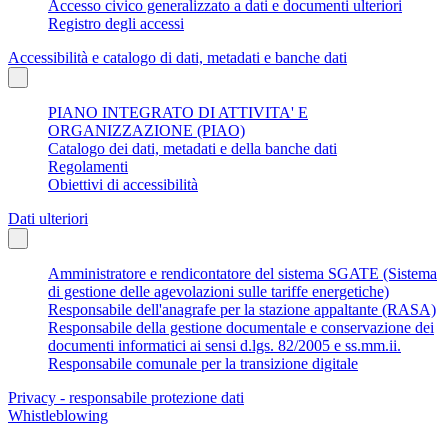
Accesso civico generalizzato a dati e documenti ulteriori
Registro degli accessi
Accessibilità e catalogo di dati, metadati e banche dati
PIANO INTEGRATO DI ATTIVITA' E
ORGANIZZAZIONE (PIAO)
Catalogo dei dati, metadati e della banche dati
Regolamenti
Obiettivi di accessibilità
Dati ulteriori
Amministratore e rendicontatore del sistema SGATE (Sistema
di gestione delle agevolazioni sulle tariffe energetiche)
Responsabile dell'anagrafe per la stazione appaltante (RASA)
Responsabile della gestione documentale e conservazione dei
documenti informatici ai sensi d.lgs. 82/2005 e ss.mm.ii.
Responsabile comunale per la transizione digitale
Privacy - responsabile protezione dati
Whistleblowing