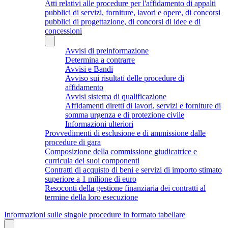
Atti relativi alle procedure per l'affidamento di appalti
pubblici di servizi, forniture, lavori e opere, di concorsi
pubblici di progettazione, di concorsi di idee e di
concessioni
Avvisi di preinformazione
Determina a contrarre
Avvisi e Bandi
Avviso sui risultati delle procedure di
affidamento
Avvisi sistema di qualificazione
Affidamenti diretti di lavori, servizi e forniture di
somma urgenza e di protezione civile
Informazioni ulteriori
Provvedimenti di esclusione e di ammissione dalle
procedure di gara
Composizione della commissione giudicatrice e
curricula dei suoi componenti
Contratti di acquisto di beni e servizi di importo stimato
superiore a 1 milione di euro
Resoconti della gestione finanziaria dei contratti al
termine della loro esecuzione
Informazioni sulle singole procedure in formato tabellare