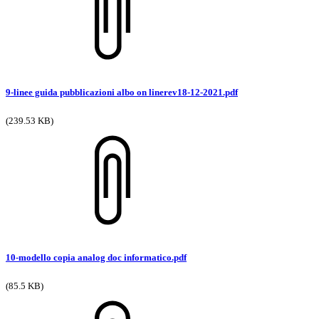
9-linee guida pubblicazioni albo on linerev18-12-2021.pdf
(239.53 KB)
10-modello copia analog doc informatico.pdf
(85.5 KB)