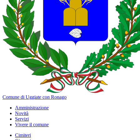
Comune di Uggiate con Ronago
Amministrazione
Novità
Servizi
Vivere il comune
Cimiteri