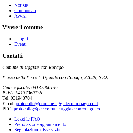
Notizie
Comunicati
Avvisi
Vivere il comune
Luoghi
Eventi
Contatti
Comune di Uggiate con Ronago
Piazza della Pieve 1, Uggiate con Ronago, 22029, (CO)
Codice fiscale: 04137960136
P.IVA: 04137960136
Tel: 031948704
Email:
protocollo@comune.uggiateconronago.co.it
PEC:
protocollo@pec.comune.uggiateconronago.co.it
Leggi le FAQ
Prenotazione appuntamento
Segnalazione disservizio