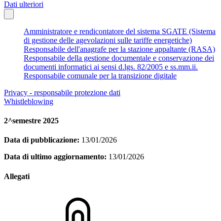
Dati ulteriori
Amministratore e rendicontatore del sistema SGATE (Sistema
di gestione delle agevolazioni sulle tariffe energetiche)
Responsabile dell'anagrafe per la stazione appaltante (RASA)
Responsabile della gestione documentale e conservazione dei
documenti informatici ai sensi d.lgs. 82/2005 e ss.mm.ii.
Responsabile comunale per la transizione digitale
Privacy - responsabile protezione dati
Whistleblowing
2^semestre 2025
Data di pubblicazione:
13/01/2026
Data di ultimo aggiornamento:
13/01/2026
Allegati