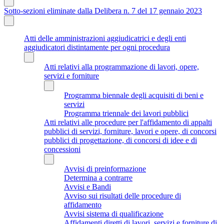
Sotto-sezioni eliminate dalla Delibera n. 7 del 17 gennaio 2023
Atti delle amministrazioni aggiudicatrici e degli enti
aggiudicatori distintamente per ogni procedura
Atti relativi alla programmazione di lavori, opere,
servizi e forniture
Programma biennale degli acquisiti di beni e
servizi
Programma triennale dei lavori pubblici
Atti relativi alle procedure per l'affidamento di appalti
pubblici di servizi, forniture, lavori e opere, di concorsi
pubblici di progettazione, di concorsi di idee e di
concessioni
Avvisi di preinformazione
Determina a contrarre
Avvisi e Bandi
Avviso sui risultati delle procedure di
affidamento
Avvisi sistema di qualificazione
Affidamenti diretti di lavori, servizi e forniture di