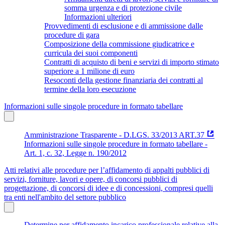
somma urgenza e di protezione civile
Informazioni ulteriori
Provvedimenti di esclusione e di ammissione dalle
procedure di gara
Composizione della commissione giudicatrice e
curricula dei suoi componenti
Contratti di acquisto di beni e servizi di importo stimato
superiore a 1 milione di euro
Resoconti della gestione finanziaria dei contratti al
termine della loro esecuzione
Informazioni sulle singole procedure in formato tabellare
Amministrazione Trasparente - D.LGS. 33/2013 ART.37
Informazioni sulle singole procedure in formato tabellare -
Art. 1, c. 32, Legge n. 190/2012
Atti relativi alle procedure per l’affidamento di appalti pubblici di
servizi, forniture, lavori e opere, di concorsi pubblici di
progettazione, di concorsi di idee e di concessioni, compresi quelli
tra enti nell'ambito del settore pubblico
Determine per affidamento incarico professionale relative alla