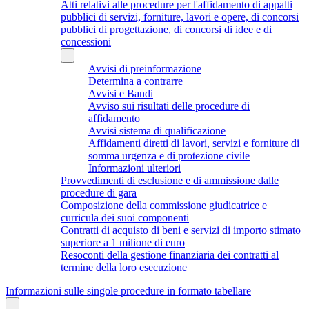
Atti relativi alle procedure per l'affidamento di appalti
pubblici di servizi, forniture, lavori e opere, di concorsi
pubblici di progettazione, di concorsi di idee e di
concessioni
Avvisi di preinformazione
Determina a contrarre
Avvisi e Bandi
Avviso sui risultati delle procedure di
affidamento
Avvisi sistema di qualificazione
Affidamenti diretti di lavori, servizi e forniture di
somma urgenza e di protezione civile
Informazioni ulteriori
Provvedimenti di esclusione e di ammissione dalle
procedure di gara
Composizione della commissione giudicatrice e
curricula dei suoi componenti
Contratti di acquisto di beni e servizi di importo stimato
superiore a 1 milione di euro
Resoconti della gestione finanziaria dei contratti al
termine della loro esecuzione
Informazioni sulle singole procedure in formato tabellare