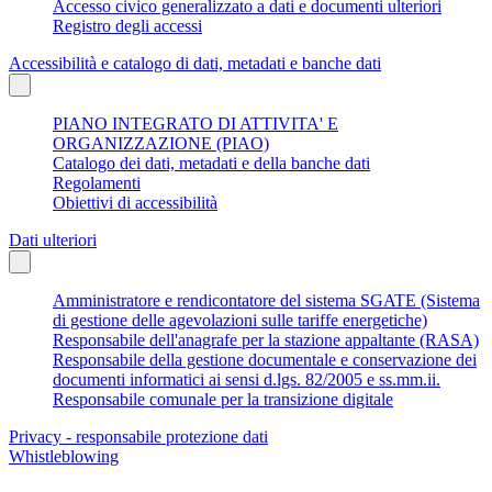
Accesso civico generalizzato a dati e documenti ulteriori
Registro degli accessi
Accessibilità e catalogo di dati, metadati e banche dati
PIANO INTEGRATO DI ATTIVITA' E
ORGANIZZAZIONE (PIAO)
Catalogo dei dati, metadati e della banche dati
Regolamenti
Obiettivi di accessibilità
Dati ulteriori
Amministratore e rendicontatore del sistema SGATE (Sistema
di gestione delle agevolazioni sulle tariffe energetiche)
Responsabile dell'anagrafe per la stazione appaltante (RASA)
Responsabile della gestione documentale e conservazione dei
documenti informatici ai sensi d.lgs. 82/2005 e ss.mm.ii.
Responsabile comunale per la transizione digitale
Privacy - responsabile protezione dati
Whistleblowing