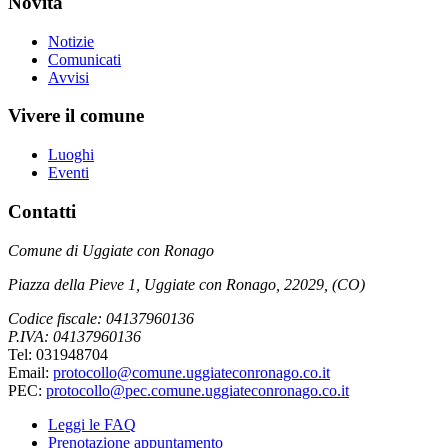
Novità
Notizie
Comunicati
Avvisi
Vivere il comune
Luoghi
Eventi
Contatti
Comune di Uggiate con Ronago
Piazza della Pieve 1, Uggiate con Ronago, 22029, (CO)
Codice fiscale: 04137960136
P.IVA: 04137960136
Tel: 031948704
Email:
protocollo@comune.uggiateconronago.co.it
PEC:
protocollo@pec.comune.uggiateconronago.co.it
Leggi le FAQ
Prenotazione appuntamento