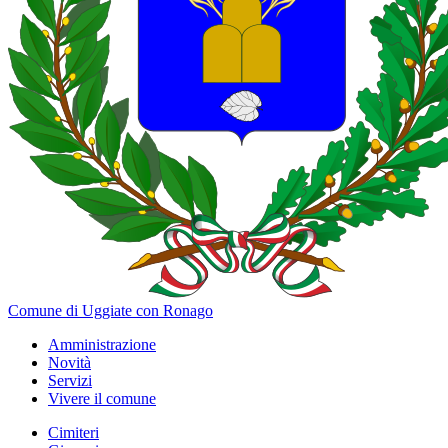
Comune di Uggiate con Ronago
Amministrazione
Novità
Servizi
Vivere il comune
Cimiteri