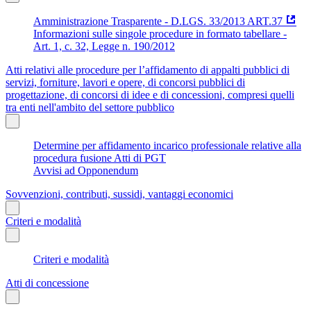
Amministrazione Trasparente - D.LGS. 33/2013 ART.37
Informazioni sulle singole procedure in formato tabellare -
Art. 1, c. 32, Legge n. 190/2012
Atti relativi alle procedure per l’affidamento di appalti pubblici di
servizi, forniture, lavori e opere, di concorsi pubblici di
progettazione, di concorsi di idee e di concessioni, compresi quelli
tra enti nell'ambito del settore pubblico
Determine per affidamento incarico professionale relative alla
procedura fusione Atti di PGT
Avvisi ad Opponendum
Sovvenzioni, contributi, sussidi, vantaggi economici
Criteri e modalità
Criteri e modalità
Atti di concessione